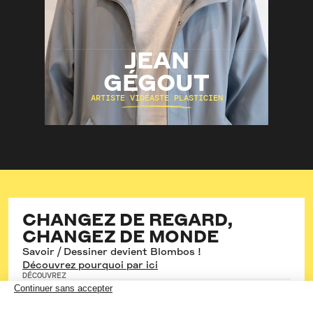
JEAN
GÉGOUT
ARTISTE VIDÉASTE PLASTICIEN
Aquarelle
Bande-Dessinée
Carnet de voyage
DÉCOUVRIR
CHANGEZ DE REGARD,
CHANGEZ DE MONDE
Savoir / Dessiner devient Blombos !
Découvrez pourquoi par ici
DÉCOUVREZ
Les cours hebdos
Les stages