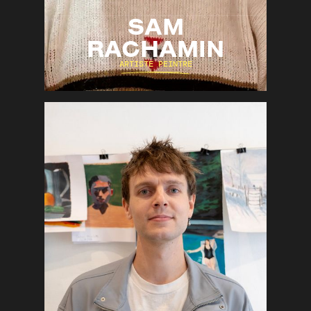
SAM
RACHAMIN
ARTISTE PEINTRE
Aquarelle
Bande-Dessinée
Carnet de voyage
DÉCOUVRIR