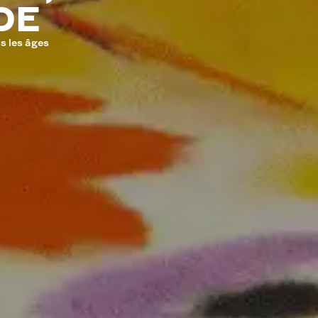
DE
s les âges