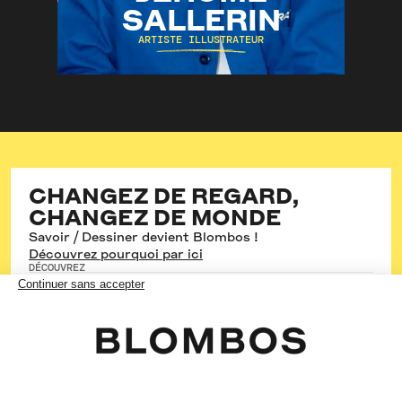
SALLERIN
ARTISTE ILLUSTRATEUR
Illustration
Crayon
Aquarelle
DÉCOUVRIR
CHANGEZ DE REGARD,
CHANGEZ DE MONDE
Savoir / Dessiner devient Blombos !
Découvrez pourquoi par ici
DÉCOUVREZ
Les cours hebdos
Les stages
Les formations
Les cours en entreprise
SUIVEZ-NOUS
Instagram
Youtube
Linkedin