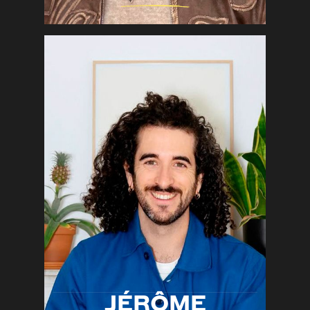
Aquarelle
Peinture acrylique
Crayon
DÉCOUVRIR
JÉRÔME